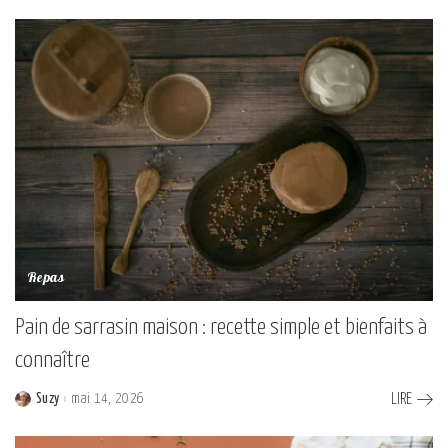
by
Repas
Pain de sarrasin maison : recette simple et bienfaits à
connaître
Suzy
mai 14, 2026
LIRE
Posted
by