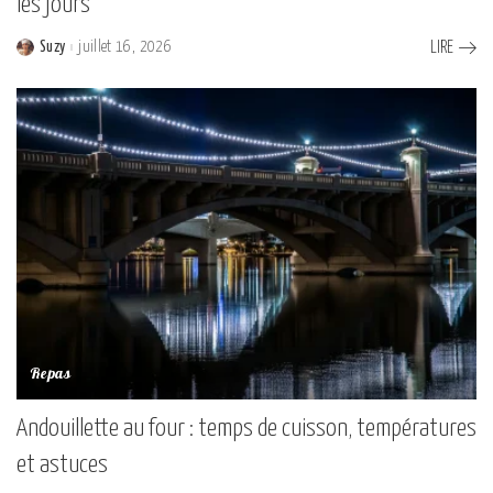
les jours
Suzy
juillet 16, 2026
LIRE
Posted
by
Repas
Andouillette au four : temps de cuisson, températures
et astuces