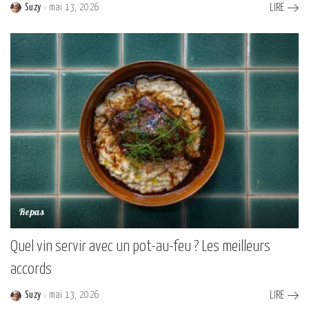
Suzy
mai 13, 2026
LIRE
Posted
by
Repas
Quel vin servir avec un pot-au-feu ? Les meilleurs
accords
Suzy
mai 13, 2026
LIRE
Posted