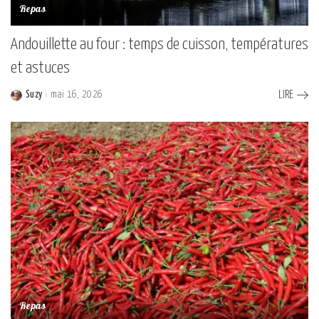
Repas
Andouillette au four : temps de cuisson, températures
et astuces
Suzy
mai 16, 2026
LIRE
Posted
by
Repas