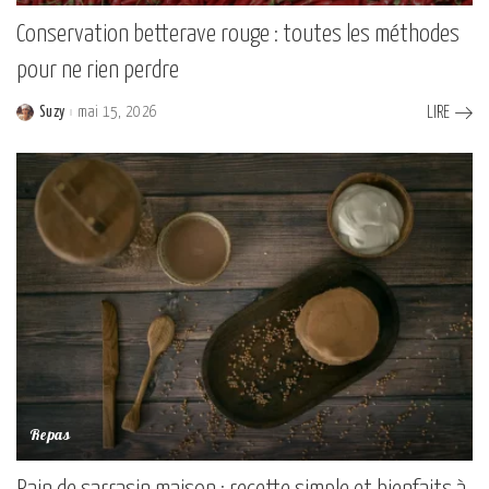
Conservation betterave rouge : toutes les méthodes
pour ne rien perdre
Suzy
mai 15, 2026
LIRE
Posted
by
Repas