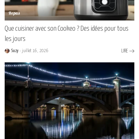
Repas
Que cuisiner avec son Cookeo ? Des idées pour tous
les jours
Suzy
juillet 16, 2026
LIRE
Posted
by