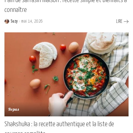
Pain de sarrasin maison : recette simple et bienfaits à
connaître
Suzy
mai 14, 2026
LIRE
Posted
by
Repas
Shakshuka : la recette authentique et la liste de