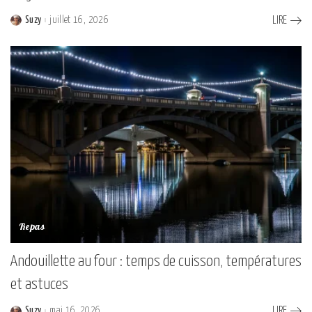
Suzy
juillet 16, 2026
LIRE
Posted
by
Repas
Andouillette au four : temps de cuisson, températures
et astuces
Suzy
mai 16, 2026
LIRE