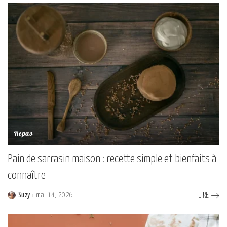
Repas
Pain de sarrasin maison : recette simple et bienfaits à
connaître
Suzy
mai 14, 2026
LIRE
Posted
by