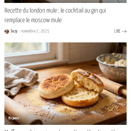
Recette du london mule : le cocktail au gin qui
remplace le moscow mule
Suzy
novembre 2, 2025
LIRE
Posted
by
Repas