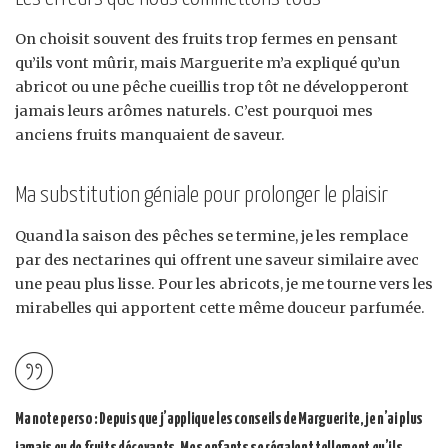
On choisit souvent des fruits trop fermes en pensant
qu’ils vont mûrir, mais Marguerite m’a expliqué qu’un
abricot ou une pêche cueillis trop tôt ne développeront
jamais leurs arômes naturels. C’est pourquoi mes
anciens fruits manquaient de saveur.
Ma substitution géniale pour prolonger le plaisir
Quand la saison des pêches se termine, je les remplace
par des nectarines qui offrent une saveur similaire avec
une peau plus lisse. Pour les abricots, je me tourne vers les
mirabelles qui apportent cette même douceur parfumée.
Ma note perso :
Depuis que j’applique les conseils de Marguerite, je n’ai plus
jamais eu de fruits décevants. Mes enfants se régalent tellement qu’ils