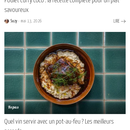
Poulet curry coco : la recette complète pour un plat
savoureux
Suzy
mai 13, 2026
LIRE
Posted
by
Repas
Quel vin servir avec un pot-au-feu ? Les meilleurs