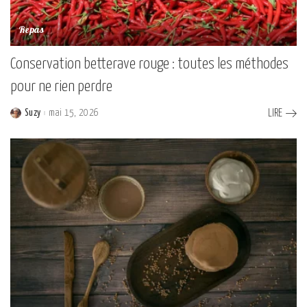
Repas
Conservation betterave rouge : toutes les méthodes
pour ne rien perdre
Suzy
mai 15, 2026
LIRE
Posted
by