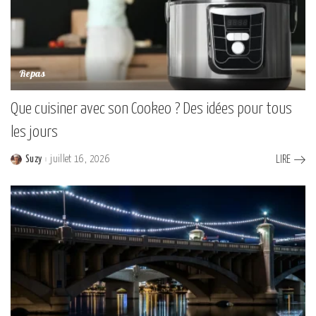
Repas
Que cuisiner avec son Cookeo ? Des idées pour tous
les jours
Suzy
juillet 16, 2026
LIRE
Posted
by