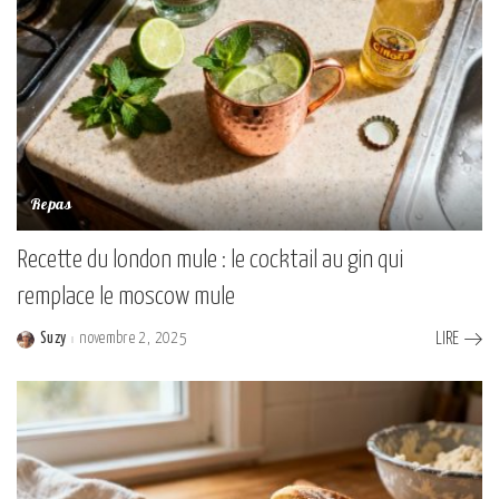
Repas
Recette du london mule : le cocktail au gin qui
remplace le moscow mule
Suzy
novembre 2, 2025
LIRE
Posted
by