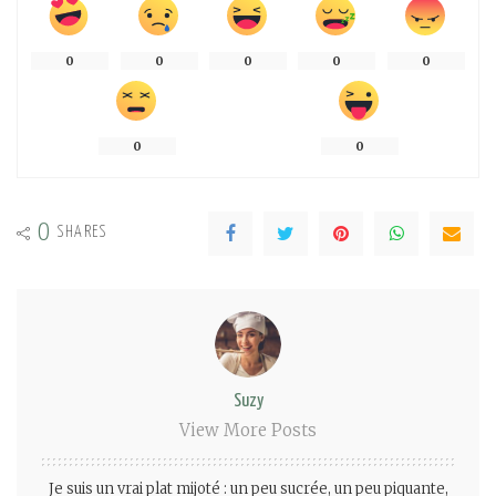
0
0
0
0
0
0
0
0
SHARES
Suzy
View More Posts
Je suis un vrai plat mijoté : un peu sucrée, un peu piquante,