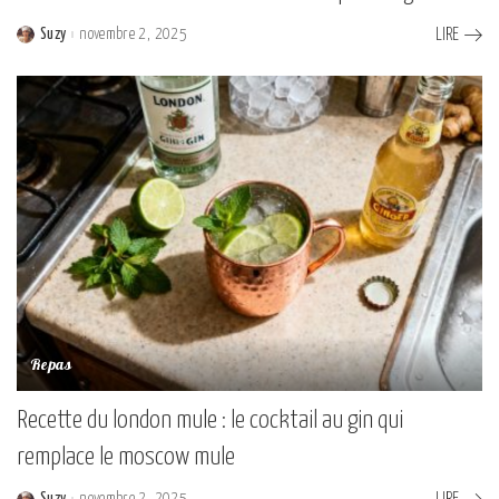
Suzy
novembre 2, 2025
LIRE
Posted
by
Repas
Recette du london mule : le cocktail au gin qui
remplace le moscow mule