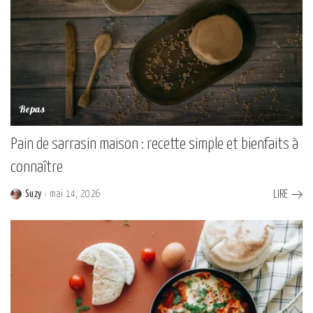
Repas
Pain de sarrasin maison : recette simple et bienfaits à
connaître
Suzy
mai 14, 2026
LIRE
Posted
by