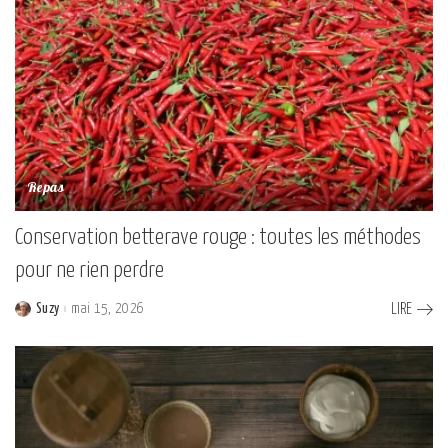
Repas
Conservation betterave rouge : toutes les méthodes
pour ne rien perdre
Suzy
mai 15, 2026
LIRE
Posted
by