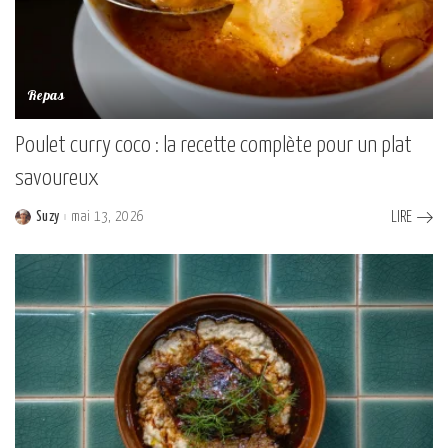
Repas
Poulet curry coco : la recette complète pour un plat
savoureux
Suzy
mai 13, 2026
LIRE
Posted
by