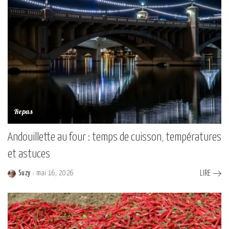
Repas
Andouillette au four : temps de cuisson, températures
et astuces
Suzy
mai 16, 2026
LIRE
Posted
by