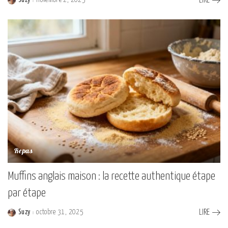
Suzy
novembre 2, 2025
LIRE
Posted
by
Repas
Muffins anglais maison : la recette authentique étape
par étape
Suzy
octobre 31, 2025
LIRE
Posted
by