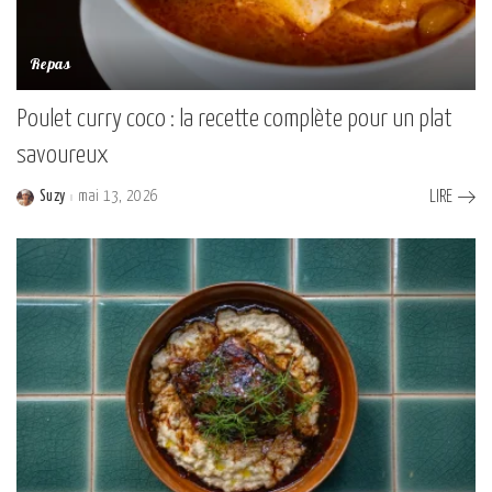
Repas
Poulet curry coco : la recette complète pour un plat
savoureux
Suzy
mai 13, 2026
LIRE
Posted
by