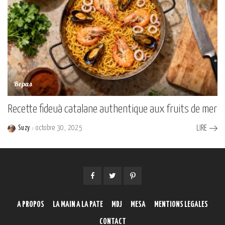
Repas
Recette fideuà catalane authentique aux fruits de mer
Suzy
octobre 30, 2025
LIRE
Posted
by
A PROPOS
LA MAIN A LA PATE
MDJ
MESA
MENTIONS LEGALES
CONTACT