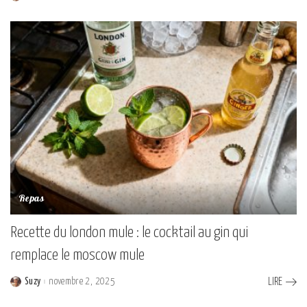
by
Repas
Recette du london mule : le cocktail au gin qui
remplace le moscow mule
Suzy
novembre 2, 2025
LIRE
Posted
by