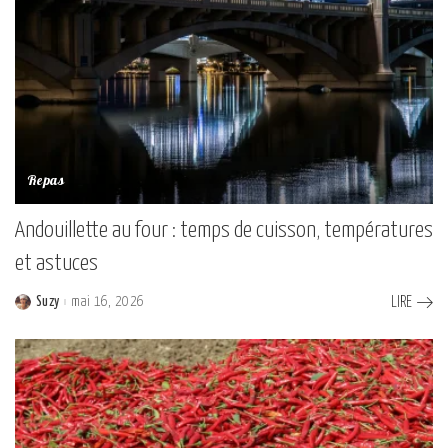
Repas
Andouillette au four : temps de cuisson, températures
et astuces
Suzy
mai 16, 2026
LIRE
Posted
by