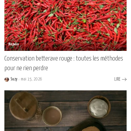
Repas
Conservation betterave rouge : toutes les méthodes
pour ne rien perdre
Suzy
mai 15, 2026
LIRE
Posted
by