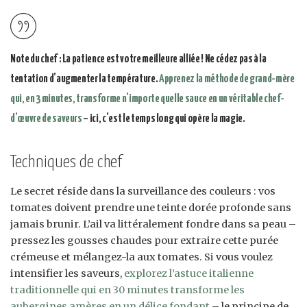
Note du chef : La patience est votre meilleure alliée ! Ne cédez pas à la
tentation d’augmenter la température.
Apprenez la méthode de grand-mère
qui, en 3 minutes, transforme n’importe quelle sauce en un véritable chef-
d’œuvre de saveurs
– ici, c’est le temps long qui opère la magie.
Techniques de chef
Le secret réside dans la surveillance des couleurs : vos
tomates doivent prendre une teinte dorée profonde sans
jamais brunir. L’ail va littéralement fondre dans sa peau –
pressez les gousses chaudes pour extraire cette purée
crémeuse et mélangez-la aux tomates. Si vous voulez
intensifier les saveurs,
explorez l’astuce italienne
traditionnelle qui en 30 minutes transforme les
aubergines amères en un délice fondant
– le principe de