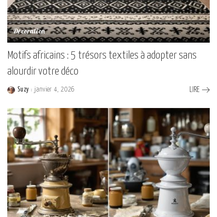
Décoration
Motifs africains : 5 trésors textiles à adopter sans
alourdir votre déco
Suzy
janvier 4, 2026
LIRE
Posted
by