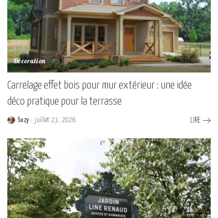
Décoration
Carrelage effet bois pour mur extérieur : une idée
déco pratique pour la terrasse
Suzy
juillet 23, 2026
LIRE
Posted
by