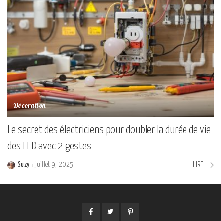
Décoration
Le secret des électriciens pour doubler la durée de vie
des LED avec 2 gestes
Suzy
juillet 9, 2025
LIRE
Posted
by