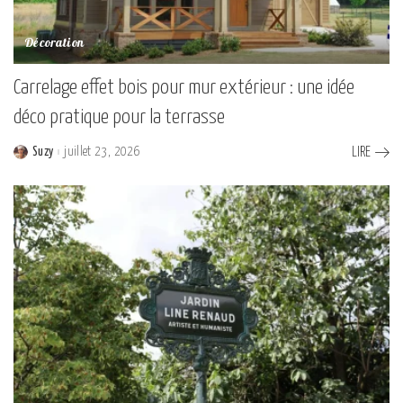
Décoration
Carrelage effet bois pour mur extérieur : une idée
déco pratique pour la terrasse
Suzy
juillet 23, 2026
LIRE
Posted
by