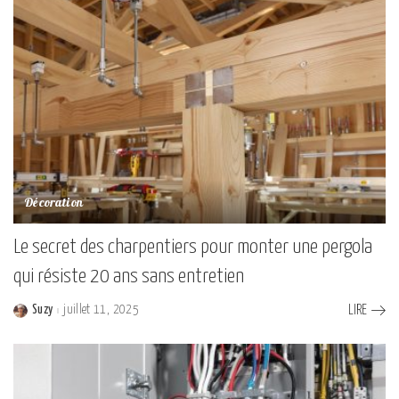
Décoration
Le secret des charpentiers pour monter une pergola
qui résiste 20 ans sans entretien
Suzy
juillet 11, 2025
LIRE
Posted
by