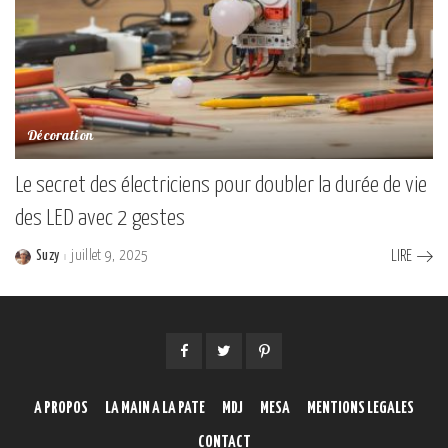
Décoration
Le secret des électriciens pour doubler la durée de vie
des LED avec 2 gestes
Suzy
juillet 9, 2025
LIRE
Posted
by
A PROPOS
LA MAIN A LA PATE
MDJ
MESA
MENTIONS LEGALES
CONTACT