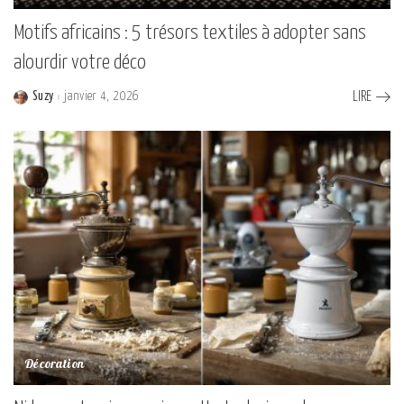
Motifs africains : 5 trésors textiles à adopter sans
alourdir votre déco
Suzy
janvier 4, 2026
LIRE
Posted
by
Décoration